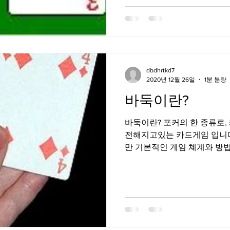
dbdhrtkd7
2020년 12월 26일
1분 분량
바둑이란?
바둑이란? 포커의 한 종류로,
전해지고있는 카드게임 입니다
만 기본적인 게임 쳬계와 방
동일하지만 바둑이는 5장의카
되는 게임입니다....