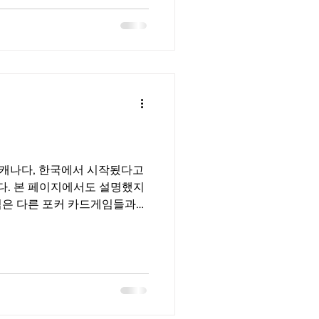
 캐나다, 한국에서 시작됬다고
. 본 페이지에서도 설명했지
법은 다른 포커 카드게임들과
드가 아닌 4장의 카드로 진행